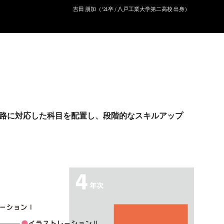
吉田 朋加（'21卒 / 八戸工業大学第二高校 出身）
進路に対応した科目を配置し、段階的なスキルアップ