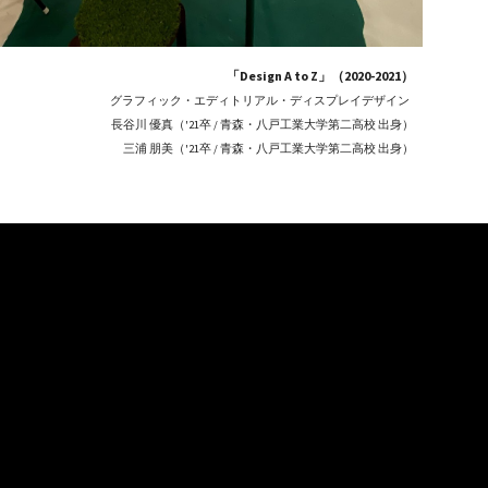
「Design A to Z」（2020-2021）
グラフィック・エディトリアル・ディスプレイデザイン  
長谷川 優真（'21卒 / 青森・八戸工業大学第二高校 出身）
三浦 朋美（'21卒 / 青森・八戸工業大学第二高校 出身）