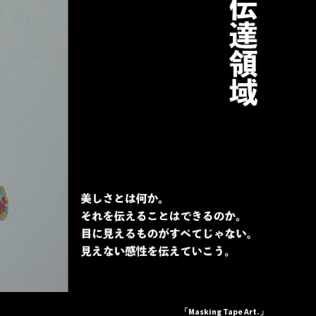
「Masking Tape Art.」