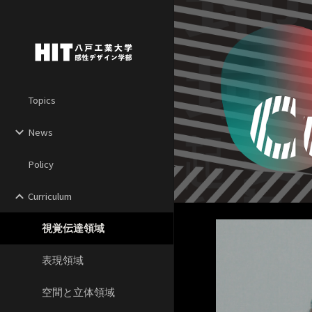
Sk
Topics
News
Policy
Curriculum
視覚伝達領域
表現領域
空間と立体領域