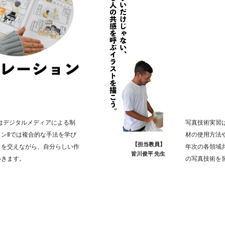
はデジタルメディアによる制
写真技術実習
ンⅡでは複合的な手法を学び
材の使用方法
【担当教員】
向を交えながら、自分らしい作
年次の各領域
皆川俊平 先生
いきます。
の写真技術を
】