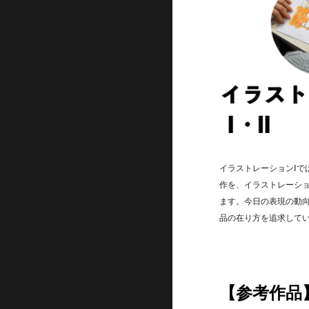
イラストレーションⅠで
作を、イラストレーショ
ます。今日の表現の動
品の在り方を追求して
【参考作品