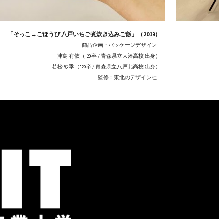
「そっこ→ごほうび 八戸いちご煮炊き込みご飯」（2019）
商品企画・パッケージデザイン    
津島 有依（'20卒 / 青森県立大湊高校 出身）
若松 紗季（'20卒 / 青森県立八戸北高校 出身）
監修：東北のデザイン社    